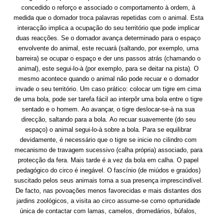
concedido o reforço e associado o comportamento à ordem, à
medida que o domador troca palavras repetidas com o animal. Esta
interacção implica a ocupação do seu território que pode implicar
duas reacções. Se o domador avança determinado para o espaço
envolvente do animal, este recuará (saltando, por exemplo, uma
barreira) se ocupar o espaço e der uns passos atrás (chamando o
animal), este segui-lo-à (por exemplo, para se deitar na pista). O
mesmo acontece quando o animal não pode recuar e o domador
invade o seu território. Um caso prático: colocar um tigre em cima
de uma bola, pode ser tarefa fácil ao interpôr uma bola entre o tigre
sentado e o homem. Ao avançar, o tigre deslocar-se-à na sua
direcção, saltando para a bola. Ao recuar suavemente (do seu
espaço) o animal segui-lo-à sobre a bola. Para se equilibrar
devidamente, é necessário que o tigre se inicie no cilindro com
mecanismo de travagem sucessivo (calha própria) associado, para
protecção da fera. Mais tarde é a vez da bola em calha. O papel
pedagógico do circo é inegável. O fascínio (de miúdos e graúdos)
suscitado pelos seus animais torna a sua presença imprescindível.
De facto, nas povoações menos favorecidas e mais distantes dos
jardins zoológicos, a visita ao circo assume-se como oprtunidade
única de contactar com lamas, camelos, dromedários, búfalos,