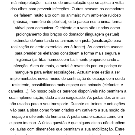
má interpretação. Trata-se de uma solução que se aplica à volta
dos olhos para prevenir infecções. Outros acusam os domadores
de falarem muito alto com os animais: num ambiente ruidoso
(música, murmúrio do público), esta parece-nos a única forma
viável para comunicar. O chicote e a vara são usados como
prolongamento dos braços do domador (linguagem gestual)
estimulando/orientando os animais em pista (sinalização para
realização de certo exercício- ver à frente). As correntes usadas
para prender os elefantes constituem a forma mais segura e
higiénica (as fitas humedecem facilmente proporcionando a
infecção. Alem do mais, o metal é revestido por um pedaço de
mangueira para evitar escoriações. Actualmente estão a ser
implementados novos meios de confinação de espaço com corda
resistente, possibilitando mais espaço aos animais (elefantes e
camelos…). No nosso país os terrenos disponíveis não permitem a
sua implementação, dada a sua exiguidade. As jaulas dos animais
são usadas para o seu transporte. Durante os treinos e actuações
vão para a pista como foram criados em cativeiro a sua noção de
espaço é diferente da humana. A pista será encarada como um
espaço imenso. A única questão é que alguns circos não dispõem
de jaulas com dimensões que permitam a sua mobilização. Entre