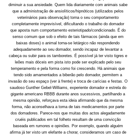
diminuir a sua ansiedade. Quem lida diariamente com animais sabe
que a administração de ansiolíticos/hipnóticos (utilizados pelos
veterinários para observação) torna o seu comportamento
completamente imprevisível, dificultando o trabalho do domador
que aposta num comportamento esteriotipado/condicionado. É do
senso comum que sob o efeito de tais fármacos (ainda que em
baixas doses) o animal torna-se letárgico não respondendo
adequadamente ao seu domador, sendo incapaz de levantar a
cabeça ou subir para os tamboretes. É possível já ter visto tigres e
leões mais dóceis em pista isto pode ser explicado pelo seu
temperamento e pela forma como foi crescendo. Há animais que
tendo sido amamentados a biberão pelo domador, permitem a
invasão do seu espaço (ver à frente) e troca de carícias e festas. O
saudoso Gunther Gebel-Williams, experiente domador e estrela do
gigante americano RBBB durante anos sucessivos, partilhando a
mesma opinião, reforçava esta ideia afirmando que da mesma
forma, não aconselhava a toma de tais medicamentos por parte
dos domadores. Parece-nos que muitas dos actos alegadamente
cruéis publicados em tal folheto resultam de uma convicção
baseada em rumores e opiniões. Por exemplo, quando alguém
afirma já ter visto um elefante a chorar, consideramos um caso de