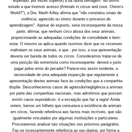
esperado, por vezes superior) à da fauna selvagem. No último
estudo a que tivemos acesso (Animals in circus and zoos: Chiron’s
World?"), a Dra. Marth Killey afirma que "não constatou sinais de
violência, agressão ou stress durante o processo de
aprendizagem". Apesar do exposto, seria inconsequente da nossa
parte, afirmar, que nenhum circo abusa dos seus animais,
proporcionando as adequadas condições de comodidade e bem-
estar. O mesmo se aplica quando ouvimos dizer que os circenses
maltratam os seus animais, e que , por isso, a sua apresentação
deveria ser banida de todos os circos. Consideramos tratar-se de
uma posição tão extremista como inconsequente: deverá o justo
pagar pelos erros do pecador? Parece-nos assim evidente, a
necessidade de uma adequada inspecção que regulamente a
apresentação destes animais face às condições que a companhia
dispõe. Desconhecemos casos de agressão/negligência a animais
por parte das companhias nacionais, mas admitimos que possam
existir casos esporádicos: é a excepção que faz a regra! Ainda
ontem, liamos um folheto que censurava a existência de animais
em circos, fazendo referência aos factos mais incríveis, que são
igualmente vinculados por algumas instituições e particulares.
Procuraremos analisar tais situações nos próximos parágrafos.
Faz-se incessantemente referência ao seu doping, por forma a