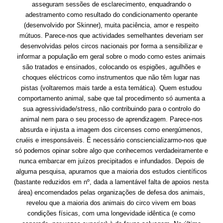
asseguram sessões de esclarecimento, enquadrando o
adestramento como resultado do condicionamento operante
(desenvolvido por Skinner), muita paciência, amor e respeito
mútuos. Parece-nos que actividades semelhantes deveriam ser
desenvolvidas pelos circos nacionais por forma a sensibilizar e
informar a população em geral sobre o modo como estes animais
são tratados e ensinados, colocando os espigões, agulhões e
choques eléctricos como instrumentos que não têm lugar nas
pistas (voltaremos mais tarde a esta temática). Quem estudou
comportamento animal, sabe que tal procedimento só aumenta a
sua agressividade/stress, não contribuindo para o controlo do
animal nem para o seu processo de aprendizagem. Parece-nos
absurda e injusta a imagem dos circenses como energúmenos,
cruéis e irresponsáveis. É necessário consciencializarmo-nos que
só podemos opinar sobre algo que conhecemos verdadeiramente e
nunca embarcar em juízos precipitados e infundados. Depois de
alguma pesquisa, apuramos que a maioria dos estudos científicos
(bastante reduzidos em nº, dada a lamentável falta de apoios nesta
área) encomendados pelas organizações de defesa dos animais,
revelou que a maioria dos animais do circo vivem em boas
condições físicas, com uma longevidade idêntica (e como