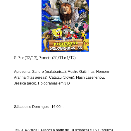
S. Paio (23/12), Palmeira (30/11 e 1/12),
Apresenta: Sandro (malabarista), Mestre Gaitinhas, Homem-
Aranha (fitas aéreas), Catatau (clown), Flash Laser-show,
Jéssica (arco), Hologramas em 3 D
Sábados e Domingos - 16.00h.
Tel- 914778231. Preços a partir de 10 (criança) e 15 € (adulto).