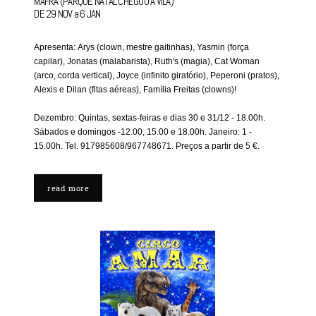
MAFRA (PARQUE NATAL CHEGOU À VILA)
DE 29 NOV a 6 JAN
Apresenta: Arys (clown, mestre gaitinhas), Yasmin (força
capilar), Jonatas (malabarista), Ruth's (magia), Cat Woman
(arco, corda vertical), Joyce (infinito giratório), Peperoni (pratos),
Alexis e Dilan (fitas aéreas), Família Freitas (clowns)!
Dezembro: Quintas, sextas-feiras e dias 30 e 31/12 - 18.00h.
Sábados e domingos -12.00, 15.00 e 18.00h. Janeiro: 1 -
15.00h. Tel. 917985608/967748671. Preços a partir de 5 €.
read more