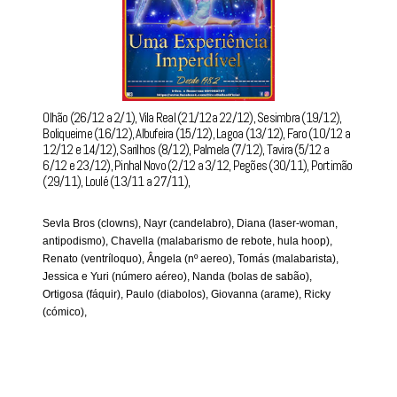
Olhão (26/12 a 2/1), Vila Real (21/12a 22/12), Sesimbra (19/12),
Boliqueime (16/12), Albufeira (15/12), Lagoa (13/12), Faro (10/12 a
12/12 e 14/12), Sarilhos (8/12), Palmela (7/12), Tavira (5/12 a
6/12 e 23/12), Pinhal Novo (2/12 a 3/12, Pegões (30/11), Portimão
(29/11), Loulé (13/11 a 27/11),
Sevla Bros (clowns), Nayr (candelabro), Diana (laser-woman,
antipodismo) , Chavella (malabarismo de rebote, hula hoop),
Renato (ventríloquo), Ângela (nº aereo), Tomás (malabarista),
Jessica e Yuri (número aéreo), Nanda (bolas de sabão),
Ortigosa (fáquir), Paulo (diabolos), Giovanna (arame), Ricky
(cómico),