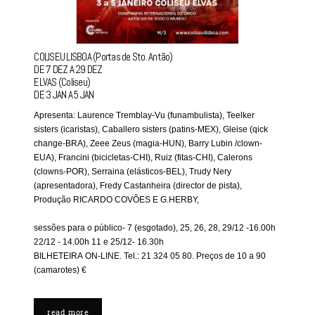
COLISEU LISBOA (Portas de Sto. Antão)
DE 7 DEZ A 29 DEZ
ELVAS (Coliseu)
DE 3 JAN A 5 JAN
Apresenta: Laurence Tremblay-Vu (funambulista), Teelker
sisters (icaristas), Caballero sisters (patins-MEX), Gleise (qick
change-BRA), Zeee Zeus (magia-HUN), Barry Lubin /clown-
EUA), Francini (bicicletas-CHI), Ruiz (fitas-CHI), Calerons
(clowns-POR), Serraina (elásticos-BEL), Trudy Nery
(apresentadora), Fredy Castanheira (director de pista),
Produção RICARDO COVÕES E G.HERBY,
sessões para o público- 7 (esgotado), 25, 26, 28, 29/12 -16.00h
22/12 - 14.00h 11 e 25/12- 16.30h
BILHETEIRA ON-LINE. Tel.: 21 324 05 80. Preços de 10 a 90
(camarotes) €
read more