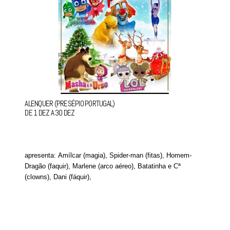
ALENQUER (PRESÉPIO PORTUGAL)
DE 1 DEZ A 30 DEZ
apresenta: Amílcar (magia), Spider-man (fitas), Homem-
Dragão (faquir), Marlene (arco aéreo), Batatinha e Cª
(clowns), Dani (fáquir),