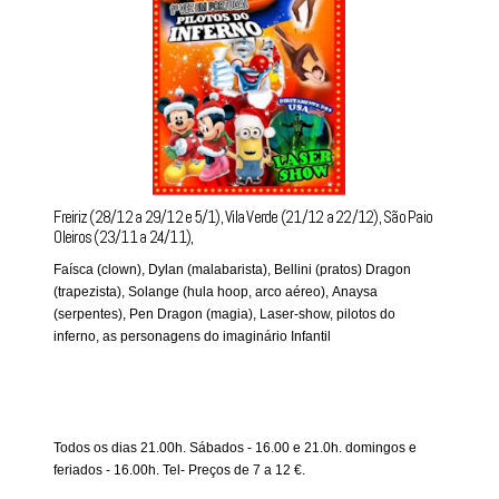
Freiriz (28/12 a 29/12 e 5/1), Vila Verde (21/12 a 22/12), São Paio
Oleiros (23/11 a 24/11),
Faísca (clown), Dylan (malabarista), Bellini (pratos) Dragon
(trapezista), Solange (hula hoop, arco aéreo), Anaysa
(serpentes), Pen Dragon (magia), Laser-show, pilotos do
inferno, as personagens do imaginário Infantil
Todos os dias 21.00h. Sábados - 16.00 e 21.0h. domingos e
feriados - 16.00h . Tel- Preços de 7 a 12 €.