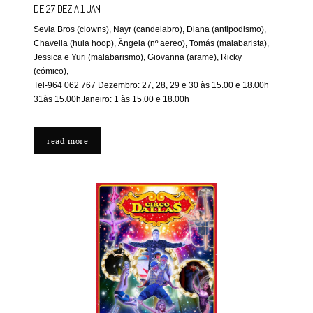
DE 27 DEZ A 1 JAN
Sevla Bros (clowns), Nayr (candelabro), Diana (antipodismo) ,
Chavella (hula hoop), Ângela (nº aereo), Tomás (malabarista),
Jessica e Yuri (malabarismo), Giovanna (arame), Ricky
(cómico),
Tel-964 062 767 Dezembro: 27, 28, 29 e 30 às 15.00 e 18.00h
31às 15.00hJaneiro: 1 às 15.00 e 18.00h
read more