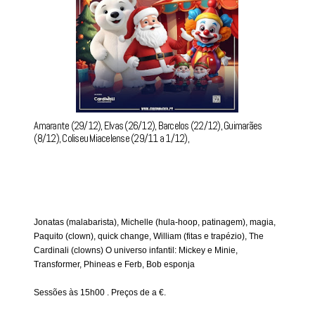
Amarante (29/12), Elvas (26/12), Barcelos (22/12), Guimarães
(8/12), Coliseu Miacelense (29/11 a 1/12),
Jonatas (malabarista), Michelle (hula-hoop, patinagem), magia,
Paquito (clown), quick change, William (fitas e trapézio), The
Cardinali (clowns) O universo infantil: Mickey e Minie,
Transformer, Phineas e Ferb, Bob esponja
Sessões às 15h00 . Preços de a €.