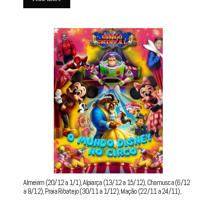
Almeirim (20/12 a 1/1), Alpiarça (13/12 a 15/12), Chamusca (6/12
a 8/12), Praia Ribatejo (30/11 a 1/12), Mação (22/11 a 24/11),