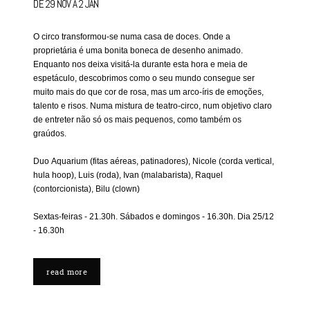
DE 29 NOV A 2 JAN
O circo transformou-se numa casa de doces. Onde a
proprietária é uma bonita boneca de desenho animado.
Enquanto nos deixa visitá-la durante esta hora e meia de
espetáculo, descobrimos como o seu mundo consegue ser
muito mais do que cor de rosa, mas um arco-íris de emoções,
talento e risos. Numa mistura de teatro-circo, num objetivo claro
de entreter não só os mais pequenos, como também os
graúdos.
Duo Aquarium (fitas aéreas, patinadores), Nicole (corda vertical,
hula hoop), Luis (roda), Ivan (malabarista), Raquel
(contorcionista), Bilu (clown)
Sextas-feiras - 21.30h. Sábados e domingos - 16.30h. Dia 25/12
- 16.30h
read more