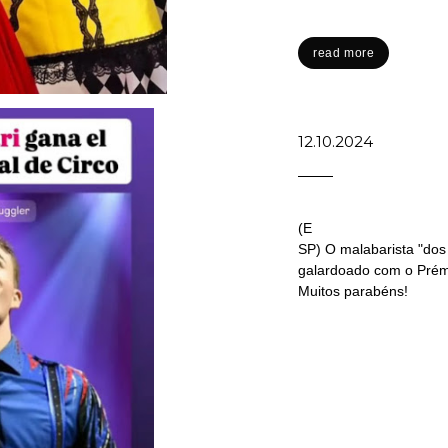
read more
12.10.2024
(E
SP) O malabarista "dos 
galardoado com o Prémi
Muitos parabéns!