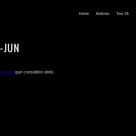
Home
Notícias
Tour 26
-JUN
ormações
que considere úteis.